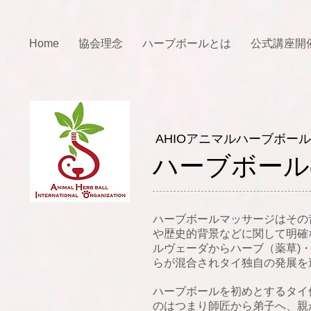
Home
協会理念
ハーブボールとは
公式講座開
AHIOアニマルハーブボー
ハーブボール
ハーブボールマッサージはその
や歴史的背景などに関して明確
ルヴェーダからハーブ（薬草)
らが混合されタイ独自の発展を
ハーブボールを初めとするタイ
のはつまり師匠から弟子へ、親