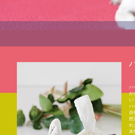
ハ
か
い
ハ
自
然
れ
未